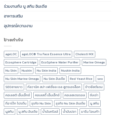
ร่วมงานกับ นู สกิน อินเดีย
อาหารเสริม
อุปกรณ์ความงาม
ป้ายกำกับ
ageLOC
ageLOC® Tru Face Essence Ultra
Cholesti MX
Ecosphere Cartridge
EcoSphere Water Purifier
Marine Omega
Nu Skin
Nuskin
Nu Skin India
Nuskin India
Nu Skin Marine Omega
Nu Skin อินเดีย
Red Yeast Rice
seo
SEOสายขาว
กัลวานิค สปา เฟเชี่ยล เจล สูตรเอจล็อค
ข้าวยีสต์แดง
คอเลสติ เอ็มเอ็กซ์
คอเลสตี้ เอ็มเอ็กซ์
คอเลสเตอรอล
ถังเช่า
ทีอาร์โก โปรตีน
ธุรกิจ Nu Skin
ธุรกิจ Nu Skin อินเดีย
นู สกิน
นูสกิน
นู สกิน อินเดีย
น้ำมันคริลล์
น้ำมันปลา
มารีน โอเมก้า