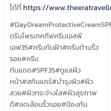
ได้ที่
https://www.theeratravell
#DayDreamProtectiveCreamSPF
ดรีมโพรเทคทีฟครีมเอสพี
เอฟ35#ครีมกันฝ้า#ครีมต้านริ้ว
รอย#ครีม
กันแดด#SPF35
#ดูแลผิว
หน้า#สกินแคร์#บำรุงผิว#ผิว
สวย#ผิวกระจ่างใส#ผิวสุขภาพ
ดี#ลดเลือนริ้วรอย#ป้องกัน