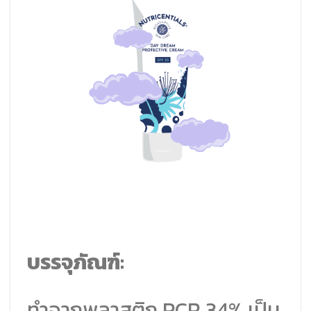
บรรจุภัณฑ์:
ทำจากพลาสติก PCR 34% เป็น