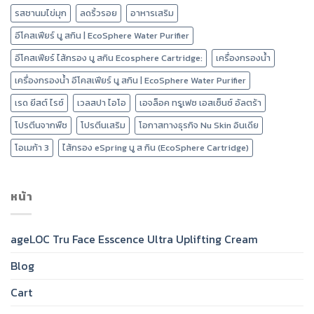
รสชานมไข่มุก
ลดริ้วรอย
อาหารเสริม
อีโคสเฟียร์ นู สกิน | EcoSphere Water Purifier
อีโคสเฟียร์ ไส้กรอง นู สกิน Ecosphere Cartridge:
เครื่องกรองน้ำ
เครื่องกรองน้ำ อีโคสเฟียร์ นู สกิน | EcoSphere Water Purifier
เรด ยีสต์ ไรซ์
เวลสปา ไอโอ
เอจล็อค ทรูเฟซ เอสเซ็นซ์ อัลตร้า
โปรตีนจากพืช
โปรตีนเสริม
โอกาสทางธุรกิจ Nu Skin อินเดีย
โอเมก้า 3
ไส้กรอง eSpring นู ส กิน (EcoSphere Cartridge)
หน้า
ageLOC Tru Face Esscence Ultra Uplifting Cream
Blog
Cart