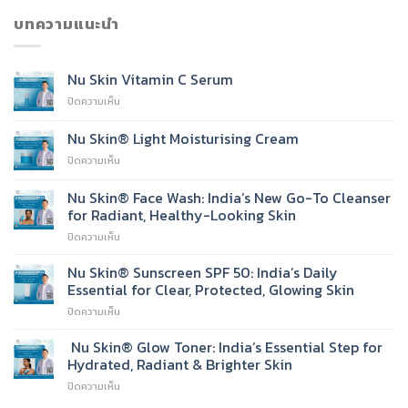
บทความแนะนำ
Nu Skin Vitamin C Serum
บน
ปิดความเห็น
Nu
Skin
Nu Skin® Light Moisturising Cream
Vitamin
บน
ปิดความเห็น
C
Nu
Serum
Skin®
Nu Skin® Face Wash: India’s New Go-To Cleanser
Light
for Radiant, Healthy-Looking Skin
Moisturising
บน
ปิดความเห็น
Cream
Nu
Skin®
Nu Skin® Sunscreen SPF 50: India’s Daily
Face
Essential for Clear, Protected, Glowing Skin
Wash:
บน
ปิดความเห็น
India’s
Nu
New
Skin®
Nu Skin® Glow Toner: India’s Essential Step for
Go-
Sunscreen
To
Hydrated, Radiant & Brighter Skin
SPF
Cleanser
บน
ปิดความเห็น
50:
for
Nu
India’s
Radiant,