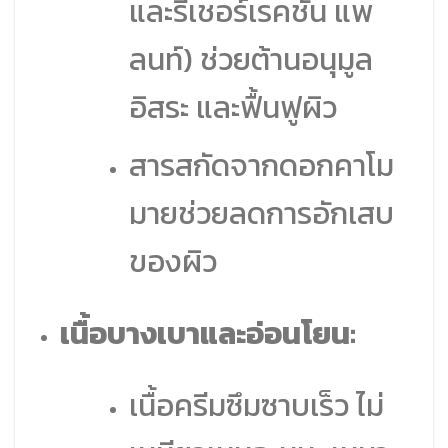
และรีเชอร์เรคชั่น แพ
ลนท์) ช่วยต้านอนุมูล
อิสระ และฟื้นฟูผิว
สารสกัดจากดอกคาโม
มายช่วยลดการอักเสบ
ของผิว
เนื้อบางเบาและอ่อนโยน:
เนื้อครีมซึมซาบเร็ว ไม่