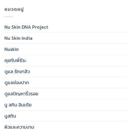
Skin®
Daily
Healthy-
Glow
หมวดหมู่
Essential
Looking
Toner:
for
Skin
India’s
Clear,
Essential
Protected,
Nu Skin DNA Project
Step
Glowing
for
Skin
Nu Skin India
Hydrated,
Radiant
&
Nuskin
Brighter
Skin
คุยกับพี่ธีระ
ดูแล รักษาสิว
ดูแลช่องปาก
ดูแลปัญหาริ้วรอย
นู สกิน อินเดีย
นูสกิน
ผิวและความงาม