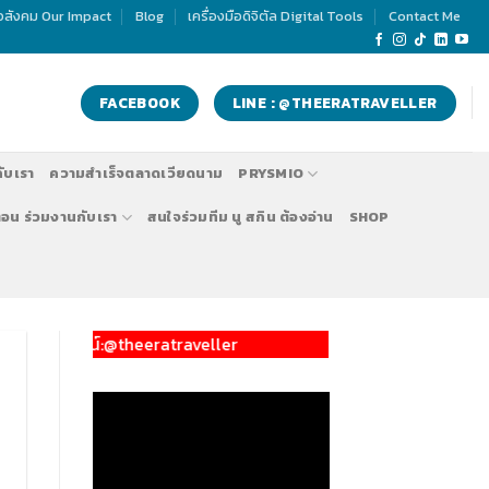
่อสังคม Our Impact
Blog
เครื่องมือดิจิตัล Digital Tools
Contact Me
FACEBOOK
LINE : @THEERATRAVELLER
กับเรา
ความสำเร็จตลาดเวียดนาม
PRYSMIO
ตอน ร่วมงานกับเรา
สนใจร่วมทีม นู สกิน ต้องอ่าน
SHOP
์:@theeratraveller