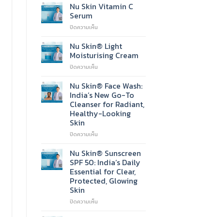
Nu Skin Vitamin C
Serum
บน
ปิดความเห็น
Nu
Skin
Nu Skin® Light
Vitamin
Moisturising Cream
C
บน
ปิดความเห็น
Serum
Nu
Skin®
Nu Skin® Face Wash:
Light
India’s New Go-To
Moisturising
Cleanser for Radiant,
Cream
Healthy-Looking
Skin
บน
ปิดความเห็น
Nu
Skin®
Nu Skin® Sunscreen
Face
SPF 50: India’s Daily
Wash:
Essential for Clear,
India’s
Protected, Glowing
New
Skin
Go-
To
บน
ปิดความเห็น
Cleanser
Nu
for