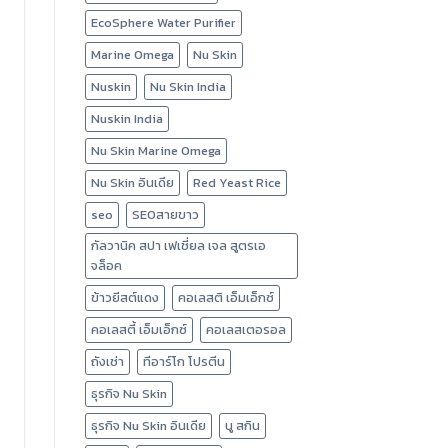
EcoSphere Water Purifier
Marine Omega
Nu Skin
Nuskin
Nu Skin India
Nuskin India
Nu Skin Marine Omega
Nu Skin อินเดีย
Red Yeast Rice
seo
SEOสายขาว
กัลวานิค สปา เฟเชี่ยล เจล สูตรเอ
จล็อค
ข้าวยีสต์แดง
คอเลสติ เอ็มเอ็กซ์
คอเลสตี้ เอ็มเอ็กซ์
คอเลสเตอรอล
ถังเช่า
ทีอาร์โก โปรตีน
ธุรกิจ Nu Skin
ธุรกิจ Nu Skin อินเดีย
นู สกิน