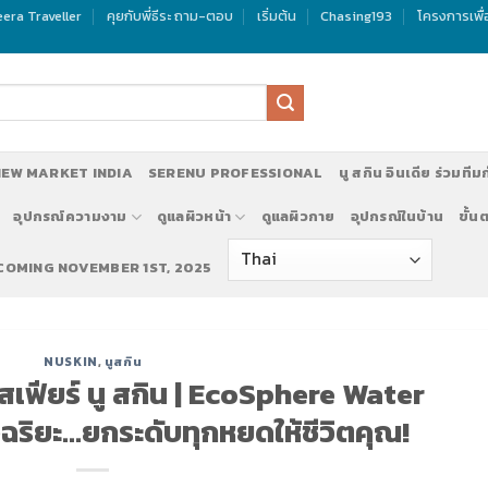
era Traveller
คุยกับพี่ธีระ ถาม-ตอบ
เริ่มต้น
Chasing193
โครงการเพื
EW MARKET INDIA
SERENU PROFESSIONAL
นู สกิน อินเดีย ร่วมทีม
อุปกรณ์ความงาม
ดูแลผิวหน้า
ดูแลผิวกาย
อุปกรณ์ในบ้าน
ขั้น
 COMING NOVEMBER 1ST, 2025
บสมัครทีมงานทำตลาด นู สกิน ประเทศอินเดีย NU SKIN INDIA แอดไลน
NUSKIN
,
นูสกิน
คสเฟียร์ นู สกิน | EcoSphere Water
ัจฉริยะ…ยกระดับทุกหยดให้ชีวิตคุณ!