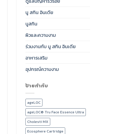
ดูแลปัญหาริ้วรอย
นู สกิน อินเดีย
นูสกิน
ผิวและความงาม
ร่วมงานกับ นู สกิน อินเดีย
อาหารเสริม
อุปกรณ์ความงาม
ป้ายกำกับ
ageLOC
ageLOC® Tru Face Essence Ultra
Cholesti MX
Ecosphere Cartridge