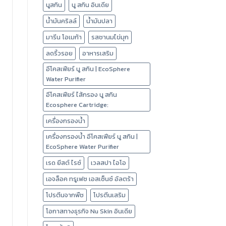
นูสกิน
นู สกิน อินเดีย
น้ำมันคริลล์
น้ำมันปลา
มารีน โอเมก้า
รสชานมไข่มุก
ลดริ้วรอย
อาหารเสริม
อีโคสเฟียร์ นู สกิน | EcoSphere
Water Purifier
อีโคสเฟียร์ ไส้กรอง นู สกิน
Ecosphere Cartridge:
เครื่องกรองน้ำ
เครื่องกรองน้ำ อีโคสเฟียร์ นู สกิน |
EcoSphere Water Purifier
เรด ยีสต์ ไรซ์
เวลสปา ไอโอ
เอจล็อค ทรูเฟซ เอสเซ็นซ์ อัลตร้า
โปรตีนจากพืช
โปรตีนเสริม
โอกาสทางธุรกิจ Nu Skin อินเดีย