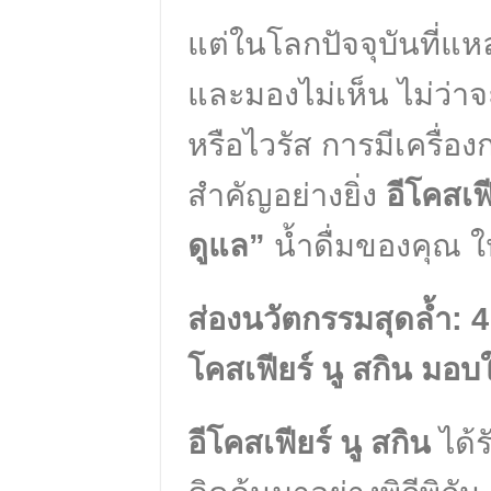
แต่ในโลกปัจจุบันที่แหล่
และมองไม่เห็น ไม่ว่า
หรือไวรัส การมีเครื่องก
สำคัญอย่างยิ่ง
อีโคสเฟี
ดูแล”
น้ำดื่มของคุณ ใ
ส่องนวัตกรรมสุดล้ำ: 4
โคสเฟียร์ นู สกิน มอบใ
อีโคสเฟียร์ นู สกิน
ได้