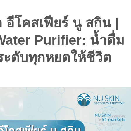
 อีโคสเฟียร์ นู สกิน |
er Purifier: น้ำดื่ม
ะดับทุกหยดให้ชีวิต