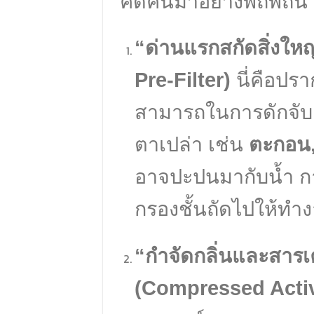
คิดค้นมาอย่างพิถีพิถัน เ
“ด่านแรกสกัดสิ่งให
Pre-Filter)
นี่คือปร
สามารถในการดักจับอ
ตาเปล่า เช่น
ตะกอน,
อาจปะปนมากับน้ำ กา
กรองชั้นถัดไปให้ทำง
“กำจัดกลิ่นและสารเค
(Compressed Activ