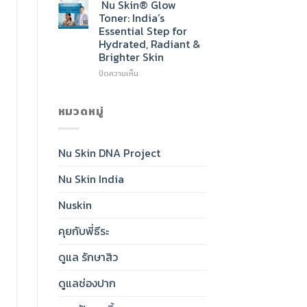
Skin®
Nu Skin® Glow
Radiant,
Sunscreen
Toner: India’s
Healthy-
SPF
Essential Step for
Looking
50:
Hydrated, Radiant &
Skin
India’s
Brighter Skin
Daily
Essential
บน
ปิดความเห็น
for
Nu
Clear,
Skin®
Protected,
Glow
หมวดหมู่
Glowing
Toner:
Skin
India’s
Essential
Nu Skin DNA Project
Step
for
Nu Skin India
Hydrated,
Radiant
&
Nuskin
Brighter
Skin
คุยกับพี่ธีระ
ดูแล รักษาสิว
ดูแลช่องปาก