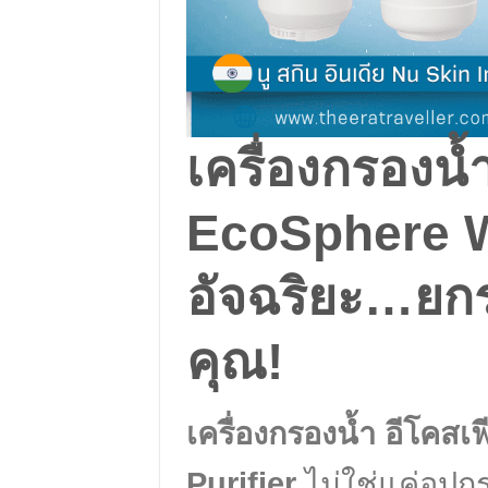
เครื่องกรองน้ำ
EcoSphere W
อัจฉริยะ…ยกร
คุณ!
เครื่องกรองน้ำ อีโคสเ
Purifier
ไม่ใช่แค่อุป