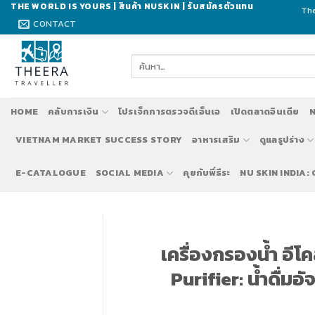
Skip
THE WORLD IS YOURS | สินค้า NUSKIN | รับสมัครตัวแทน
The
to
CONTACT
content
ค้นหา:
HOME
คลับการเงิน
โปรเจ็กการตรวจดีเอ็นเอ
เปิดตลาดอินเดีย
N
VIETNAM MARKET SUCCESS STORY
อาหารเสริม
ดูแลรูปร่าง
E-CATALOGUE
SOCIAL MEDIA
คุยกับพี่ธีระ
NU SKIN INDIA:
รั
เครื่องกรองน้ำ อีโ
Purifier: น้ำดื่มอ