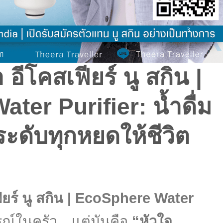
 อีโคสเฟียร์ นู สกิน |
ater Purifier:
น้ำดื่ม
ะดับทุกหยดให้ชีวิต
ฟียร์ นู สกิน | EcoSphere Water
กรณ์ในครัว…แต่มันคือ
“หัวใจ