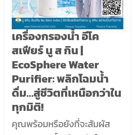
เครื่องกรองน้ำ อีโค
สเฟียร์ นู ส กิน |
EcoSphere Water
Purifier: พลิกโฉมน้ำ
ดื่ม…สู่ชีวิตที่เหนือกว่าใน
ทุกมิติ!
คุณพร้อมหรือยังที่จะสัมผัส