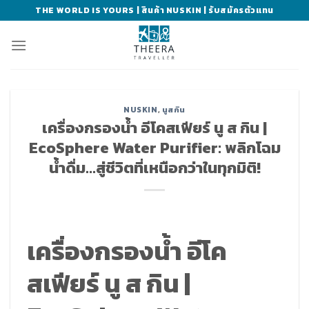
Skip
THE WORLD IS YOURS | สินค้า NUSKIN | รับสมัครตัวแทน
to
content
NUSKIN
,
นูสกิน
เครื่องกรองน้ำ อีโคสเฟียร์ นู ส กิน |
EcoSphere Water Purifier: พลิกโฉม
น้ำดื่ม…สู่ชีวิตที่เหนือกว่าในทุกมิติ!
เครื่องกรองน้ำ อีโค
สเฟียร์ นู ส กิน |