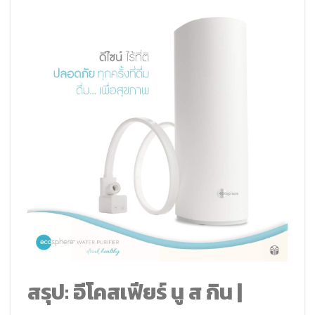
สรุป: อีโคสเฟียร์ นู ส กิน |