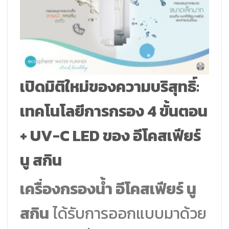
เปิดมิติใหม่ของความบริสุทธิ์:
เทคโนโลยีการกรอง 4 ขั้นตอน
+ UV-C LED ของ อีโคสเฟียร์
นู สกิน
เครื่องกรองน้ำ อีโคสเฟียร์ นู
สกิน
ได้รับการออกแบบมาด้วย