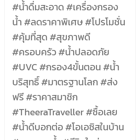
#น้ำดื่มสะอาด #เครื่องกรอง
น้ำ #ลดราคาพิเศษ #โปรโมชั่น
#คุ้มที่สุด #สุขภาพดี
#ครอบครัว #น้ำปลอดภัย
#UVC #กรอง4ขั้นตอน #น้ำ
บริสุทธิ์ #มาตรฐานโลก #ส่ง
ฟรี #ราคาสมาชิก
#TheeraTraveller #ซื้อเลย
#น้ำดีบอกต่อ #โอเอซิสในบ้าน