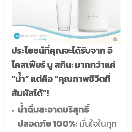
ประโยชน์ที่คุณจะได้รับจาก อี
โคสเฟียร์ นู สกิน: มากกว่าแค่
“น้ำ” แต่คือ “คุณภาพชีวิตที่
สัมผัสได้”!
น้ำดื่มสะอาดบริสุทธิ์
ปลอดภัย 100%:
มั่นใจในทุก