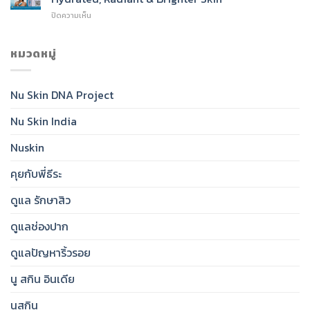
SPF
Cleanser
บน
ปิดความเห็น
50:
for
Nu
India’s
Radiant,
Skin®
Daily
Healthy-
Glow
หมวดหมู่
Essential
Looking
Toner:
for
Skin
India’s
Clear,
Essential
Protected,
Nu Skin DNA Project
Step
Glowing
for
Skin
Nu Skin India
Hydrated,
Radiant
&
Nuskin
Brighter
Skin
คุยกับพี่ธีระ
ดูแล รักษาสิว
ดูแลช่องปาก
ดูแลปัญหาริ้วรอย
นู สกิน อินเดีย
นูสกิน