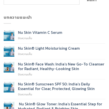
บทความแนะนำ
Nu Skin Vitamin C Serum
บน
ปิดความเห็น
Nu
Skin
Nu Skin® Light Moisturising Cream
Vitamin
บน
ปิดความเห็น
C
Nu
Serum
Skin®
Nu Skin® Face Wash: India’s New Go-To Cleanser
Light
for Radiant, Healthy-Looking Skin
Moisturising
บน
ปิดความเห็น
Cream
Nu
Skin®
Nu Skin® Sunscreen SPF 50: India’s Daily
Face
Essential for Clear, Protected, Glowing Skin
Wash:
บน
ปิดความเห็น
India’s
Nu
New
Skin®
Nu Skin® Glow Toner: India’s Essential Step for
Go-
Sunscreen
To
Hydrated, Radiant & Brighter Skin