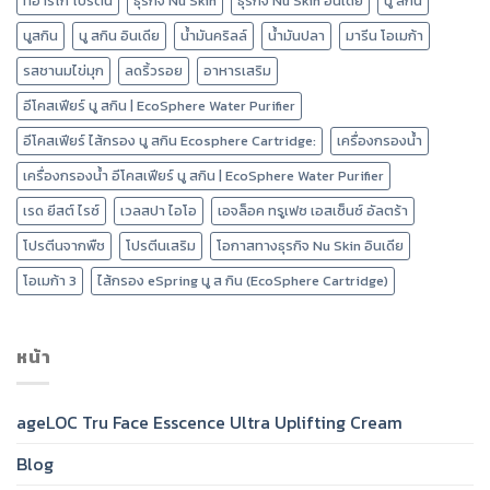
ทีอาร์โก โปรตีน
ธุรกิจ Nu Skin
ธุรกิจ Nu Skin อินเดีย
นู สกิน
นูสกิน
นู สกิน อินเดีย
น้ำมันคริลล์
น้ำมันปลา
มารีน โอเมก้า
รสชานมไข่มุก
ลดริ้วรอย
อาหารเสริม
อีโคสเฟียร์ นู สกิน | EcoSphere Water Purifier
อีโคสเฟียร์ ไส้กรอง นู สกิน Ecosphere Cartridge:
เครื่องกรองน้ำ
เครื่องกรองน้ำ อีโคสเฟียร์ นู สกิน | EcoSphere Water Purifier
เรด ยีสต์ ไรซ์
เวลสปา ไอโอ
เอจล็อค ทรูเฟซ เอสเซ็นซ์ อัลตร้า
โปรตีนจากพืช
โปรตีนเสริม
โอกาสทางธุรกิจ Nu Skin อินเดีย
โอเมก้า 3
ไส้กรอง eSpring นู ส กิน (EcoSphere Cartridge)
หน้า
ageLOC Tru Face Esscence Ultra Uplifting Cream
Blog