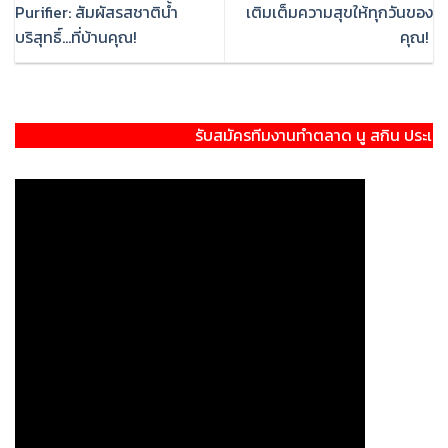
Purifier: สัมผัสรสชาติน้ำ
เติมเต็มความสุขให้ทุกวันของ
บริสุทธิ์…ที่บ้านคุณ!
คุณ!
รับสมัครทีมงานทำตลาด นู สกิน ประเทศอินเดีย NU