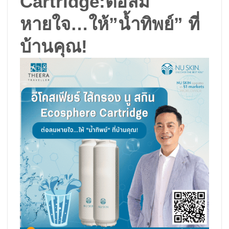
Cartridge:ต่อลม
หายใจ…ให้”น้ำทิพย์” ที่
บ้านคุณ!