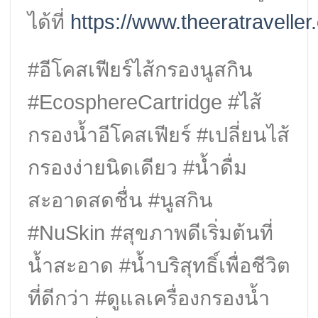
ได้ที่
https://www.theeratraveller
#อีโคสเฟียร์ไส้กรองนูสกิน
#EcosphereCartridge #ไส้
กรองน้ำอีโคสเฟียร์ #เปลี่ยนไส้
กรองง่ายนิดเดียว #น้ำดื่ม
สะอาดสดชื่น #นูสกิน
#NuSkin #สุขภาพดีเริ่มต้นที่
น้ำสะอาด #น้ำบริสุทธิ์เพื่อชีวิต
ที่ดีกว่า #ดูแลเครื่องกรองน้ำ