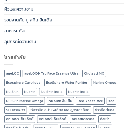
ผิวและความงาม
ร่วมงานกับ นู สกิน อินเดีย
อาหารเสริม
อุปกรณ์ความงาม
ป้ายกำกับ
ageLOC
ageLOC® Tru Face Essence Ultra
Cholesti MX
Ecosphere Cartridge
EcoSphere Water Purifier
Marine Omega
Nu Skin
Nuskin
Nu Skin India
Nuskin India
Nu Skin Marine Omega
Nu Skin อินเดีย
Red Yeast Rice
seo
SEOสายขาว
กัลวานิค สปา เฟเชี่ยล เจล สูตรเอจล็อค
ข้าวยีสต์แดง
คอเลสติ เอ็มเอ็กซ์
คอเลสตี้ เอ็มเอ็กซ์
คอเลสเตอรอล
ถังเช่า