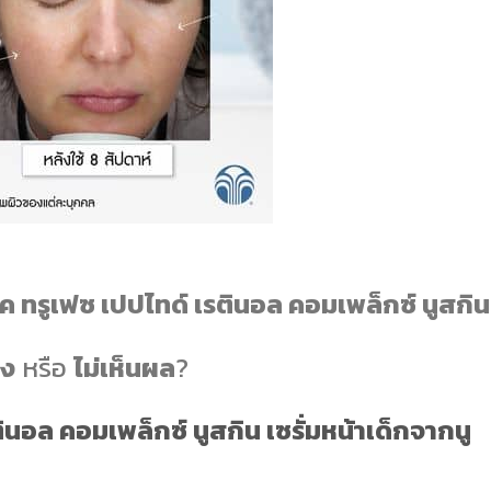
ค ทรูเฟซ เปปไทด์ เรตินอล คอมเพล็กซ์ นูสกิน
ัง
หรือ
ไม่เห็นผล
?
ตินอล คอมเพล็กซ์ นูสกิน
เซรั่มหน้าเด็กจากนู