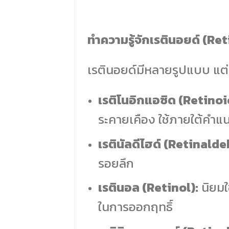
ทำความรู้จักเรตินอยด์ (Re
เรตินอยด์มีหลายรูปแบบ แต
เรติโนอิกแอซิด (Retinoi
ระคายเคือง ใช้ภายใต้คำแ
เรตินัลดีไฮด์ (Retinald
รอยลึก
เรตินอล (Retinol):
นิยมใ
ในการออกฤทธิ์