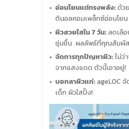
อ่อนโยนแต่ทรงพลัง:
ด้วย
ตินอลคอมเพล็กซ์อ่อนโยน 
ผิวสวยใสใน 7 วัน:
ลดเลือน
ชุ่มชื้น ผลลัพธ์ที่คุณสัมผัส
จัดการทุกปัญหาผิว:
ไม่ว่
จากแสงแดด ตัวนี้เอาอยู่!
บอกลาผิวแก่:
ageLOC จัด
เด็ก ผิวใสปิ๊ง!