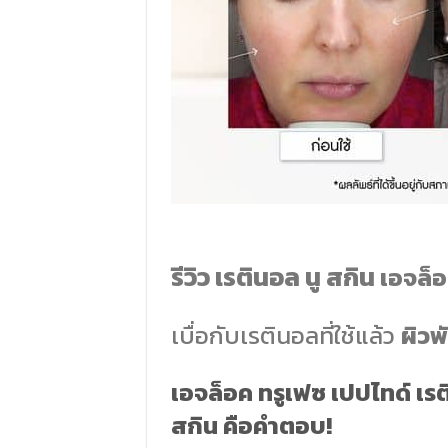
รีวิว เรตินอล นู สกิน
เอจล็อ
เบื่อกับเรตินอลที่ใช้แล้ว
ผิวพ
เอจล็อค ทรูเฟซ เปปไทด์ เร
สกิน คือคำตอบ!