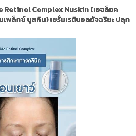
e Retinol Complex Nuskin (เอจล็อค
เพล็กซ์ นูสกิน) เซรั่มเรตินอลอัจฉริยะ ปลุก