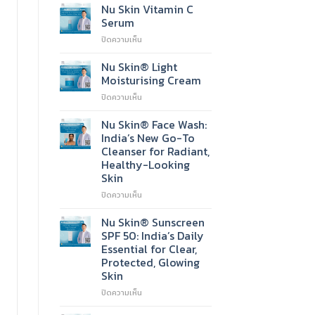
Nu Skin Vitamin C
Serum
บน
ปิดความเห็น
Nu
Skin
Nu Skin® Light
Vitamin
Moisturising Cream
C
บน
ปิดความเห็น
Serum
Nu
Skin®
Nu Skin® Face Wash:
Light
India’s New Go-To
Moisturising
Cleanser for Radiant,
Cream
Healthy-Looking
Skin
บน
ปิดความเห็น
Nu
Skin®
Nu Skin® Sunscreen
Face
SPF 50: India’s Daily
Wash:
Essential for Clear,
India’s
Protected, Glowing
New
Skin
Go-
To
บน
ปิดความเห็น
Cleanser
Nu
for