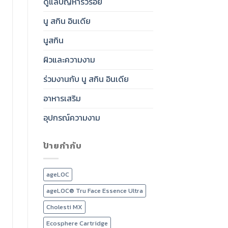
ดูแลปัญหาริ้วรอย
นู สกิน อินเดีย
นูสกิน
ผิวและความงาม
ร่วมงานกับ นู สกิน อินเดีย
อาหารเสริม
อุปกรณ์ความงาม
ป้ายกำกับ
ageLOC
ageLOC® Tru Face Essence Ultra
Cholesti MX
Ecosphere Cartridge