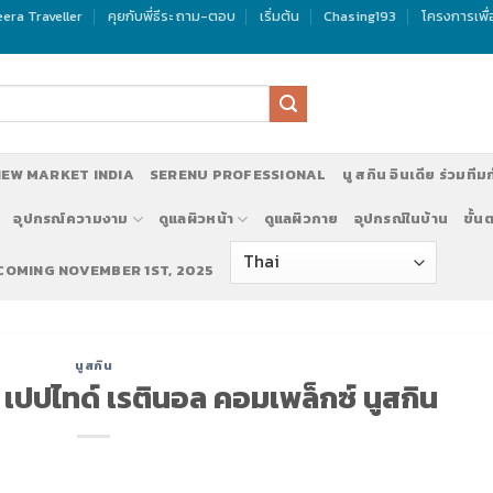
era Traveller
คุยกับพี่ธีระ ถาม-ตอบ
เริ่มต้น
Chasing193
โครงการเพื
EW MARKET INDIA
SERENU PROFESSIONAL
นู สกิน อินเดีย ร่วมทีม
อุปกรณ์ความงาม
ดูแลผิวหน้า
ดูแลผิวกาย
อุปกรณ์ในบ้าน
ขั้น
 COMING NOVEMBER 1ST, 2025
รับสมัครทีมงานทำตลาด นู สกิน ประเทศอินเดีย NU SKIN INDIA แอดไ
นูสกิน
ซ เปปไทด์ เรตินอล คอมเพล็กซ์ นูสกิน