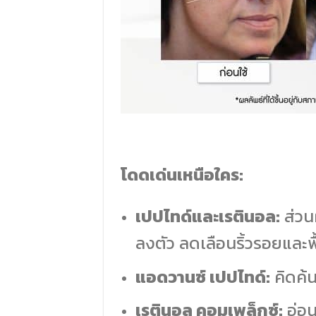
โดดเด่นเหนือใคร:
เปปไทด์และเรตินอล:
ส่วน
ลงตัว ลดเลือนริ้วรอยและฟื้
แอดวานซ์ เปปไทด์:
คิดค้น
เรตินอล คอมเพล็กซ์:
อ่อน