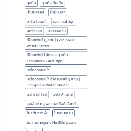
นูสกิน
นู สกิน อินเดีย
น้ำมันคริลล์
น้ำมันปลา
มารีน โอเมก้า
รสชานมไข่มุก
ลดริ้วรอย
อาหารเสริม
อีโคสเฟียร์ นู สกิน | EcoSphere
Water Purifier
อีโคสเฟียร์ ไส้กรอง นู สกิน
Ecosphere Cartridge:
เครื่องกรองน้ำ
เครื่องกรองน้ำ อีโคสเฟียร์ นู สกิน |
EcoSphere Water Purifier
เรด ยีสต์ ไรซ์
เวลสปา ไอโอ
เอจล็อค ทรูเฟซ เอสเซ็นซ์ อัลตร้า
โปรตีนจากพืช
โปรตีนเสริม
โอกาสทางธุรกิจ Nu Skin อินเดีย