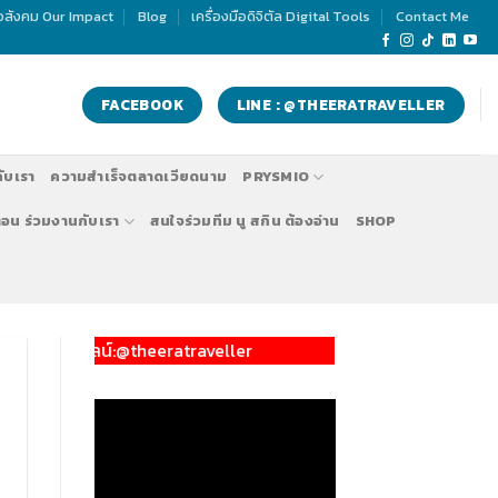
่อสังคม Our Impact
Blog
เครื่องมือดิจิตัล Digital Tools
Contact Me
FACEBOOK
LINE : @THEERATRAVELLER
กับเรา
ความสำเร็จตลาดเวียดนาม
PRYSMIO
ตอน ร่วมงานกับเรา
สนใจร่วมทีม นู สกิน ต้องอ่าน
SHOP
ลน์:@theeratraveller