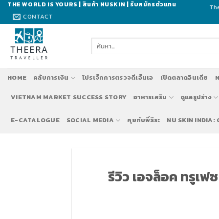
Skip
THE WORLD IS YOURS | สินค้า NUSKIN | รับสมัครตัวแทน
The
to
CONTACT
content
ค้นหา:
HOME
คลับการเงิน
โปรเจ็กการตรวจดีเอ็นเอ
เปิดตลาดอินเดีย
N
VIETNAM MARKET SUCCESS STORY
อาหารเสริม
ดูแลรูปร่าง
E-CATALOGUE
SOCIAL MEDIA
คุยกับพี่ธีระ
NU SKIN INDIA:
รีวิว เอจล็อค ทรูเฟ