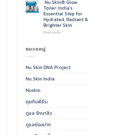
Skin®
Nu Skin® Glow
Radiant,
Sunscreen
Toner: India’s
Healthy-
SPF
Essential Step for
Looking
50:
Hydrated, Radiant &
Skin
India’s
Brighter Skin
Daily
Essential
บน
ปิดความเห็น
for
Nu
Clear,
Skin®
Protected,
Glow
หมวดหมู่
Glowing
Toner:
Skin
India’s
Essential
Nu Skin DNA Project
Step
for
Nu Skin India
Hydrated,
Radiant
&
Nuskin
Brighter
Skin
คุยกับพี่ธีระ
ดูแล รักษาสิว
ดูแลช่องปาก