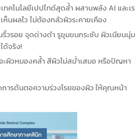
เทคโนโลยีเปปไทด์สุดล้ำ ผสานพลัง AI และเร
เห็นผลไว ไม่ต้องกลัวผิวระคายเคือง
ริ้วรอย จุดด่างดำ รูขุมขนกระชับ ผิวเนียนนุ่ม
ได้จริง!
าจะผิวหมองคล้ำ สีผิวไม่สม่ำเสมอ หรือปัญหา
การต้นตอความร่วงโรยของผิว ให้คุณหน้า