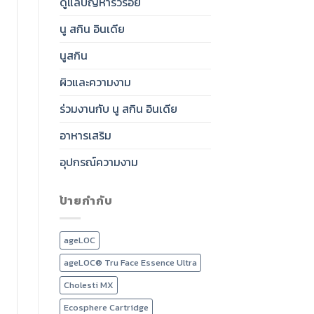
ดูแลปัญหาริ้วรอย
นู สกิน อินเดีย
นูสกิน
ผิวและความงาม
ร่วมงานกับ นู สกิน อินเดีย
อาหารเสริม
อุปกรณ์ความงาม
ป้ายกำกับ
ageLOC
ageLOC® Tru Face Essence Ultra
Cholesti MX
Ecosphere Cartridge