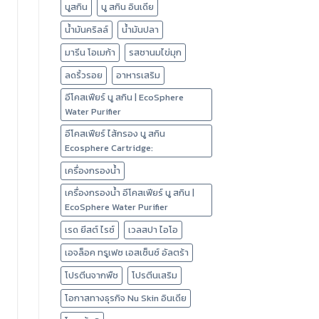
นูสกิน
นู สกิน อินเดีย
น้ำมันคริลล์
น้ำมันปลา
มารีน โอเมก้า
รสชานมไข่มุก
ลดริ้วรอย
อาหารเสริม
อีโคสเฟียร์ นู สกิน | EcoSphere
Water Purifier
อีโคสเฟียร์ ไส้กรอง นู สกิน
Ecosphere Cartridge:
เครื่องกรองน้ำ
เครื่องกรองน้ำ อีโคสเฟียร์ นู สกิน |
EcoSphere Water Purifier
เรด ยีสต์ ไรซ์
เวลสปา ไอโอ
เอจล็อค ทรูเฟซ เอสเซ็นซ์ อัลตร้า
โปรตีนจากพืช
โปรตีนเสริม
โอกาสทางธุรกิจ Nu Skin อินเดีย