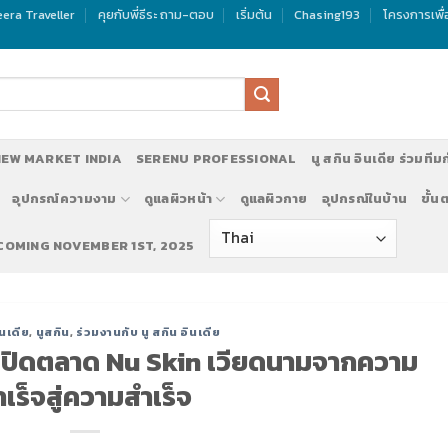
era Traveller
คุยกับพี่ธีระ ถาม-ตอบ
เริ่มต้น
Chasing193
โครงการเพื
EW MARKET INDIA
SERENU PROFESSIONAL
นู สกิน อินเดีย ร่วมทีม
อุปกรณ์ความงาม
ดูแลผิวหน้า
ดูแลผิวกาย
อุปกรณ์ในบ้าน
ขั้น
 COMING NOVEMBER 1ST, 2025
ินเดีย
,
นูสกิน
,
ร่วมงานกับ นู สกิน อินเดีย
ณ์เปิดตลาด Nu Skin เวียดนามจากความ
ำเร็จสู่ความสำเร็จ