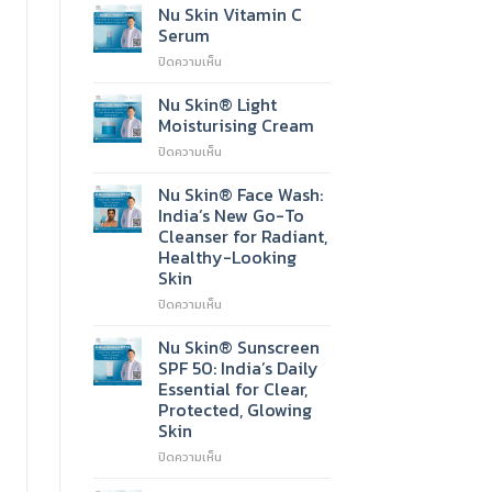
Nu Skin Vitamin C
Serum
บน
ปิดความเห็น
Nu
Skin
Nu Skin® Light
Vitamin
Moisturising Cream
C
บน
ปิดความเห็น
Serum
Nu
Skin®
Nu Skin® Face Wash:
Light
India’s New Go-To
Moisturising
Cleanser for Radiant,
Cream
Healthy-Looking
Skin
บน
ปิดความเห็น
Nu
Skin®
Nu Skin® Sunscreen
Face
SPF 50: India’s Daily
Wash:
Essential for Clear,
India’s
Protected, Glowing
New
Skin
Go-
To
บน
ปิดความเห็น
Cleanser
Nu
for