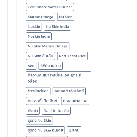
EcoSphere Water Purifier
Marine Omega
Nu Skin
Nuskin
Nu Skin India
Nuskin India
Nu Skin Marine Omega
Nu Skin อินเดีย
Red Yeast Rice
seo
SEOสายขาว
กัลวานิค สปา เฟเชี่ยล เจล สูตรเอ
จล็อค
ข้าวยีสต์แดง
คอเลสติ เอ็มเอ็กซ์
คอเลสตี้ เอ็มเอ็กซ์
คอเลสเตอรอล
ถังเช่า
ทีอาร์โก โปรตีน
ธุรกิจ Nu Skin
ธุรกิจ Nu Skin อินเดีย
นู สกิน