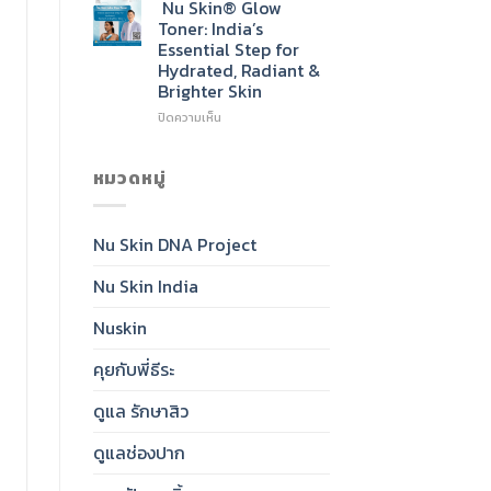
Skin®
Nu Skin® Glow
Radiant,
Sunscreen
Toner: India’s
Healthy-
SPF
Essential Step for
Looking
50:
Hydrated, Radiant &
Skin
India’s
Brighter Skin
Daily
Essential
บน
ปิดความเห็น
for
Nu
Clear,
Skin®
Protected,
Glow
หมวดหมู่
Glowing
Toner:
Skin
India’s
Essential
Nu Skin DNA Project
Step
for
Nu Skin India
Hydrated,
Radiant
&
Nuskin
Brighter
Skin
คุยกับพี่ธีระ
ดูแล รักษาสิว
ดูแลช่องปาก