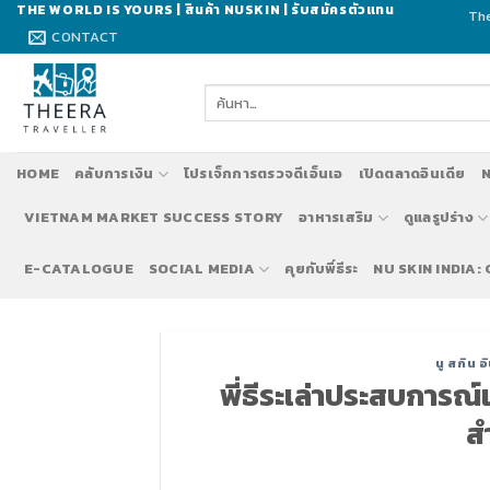
Skip
THE WORLD IS YOURS | สินค้า NUSKIN | รับสมัครตัวแทน
The
to
CONTACT
content
ค้นหา:
HOME
คลับการเงิน
โปรเจ็กการตรวจดีเอ็นเอ
เปิดตลาดอินเดีย
N
VIETNAM MARKET SUCCESS STORY
อาหารเสริม
ดูแลรูปร่าง
E-CATALOGUE
SOCIAL MEDIA
คุยกับพี่ธีระ
NU SKIN INDIA:
นู สกิน อ
พี่ธีระเล่าประสบการ
ส