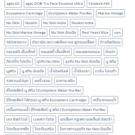
ageLOC
ageLOC® Tru Face Essence Ultra
Cholesti MX
Ecosphere Cartridge
EcoSphere Water Purifier
Marine Omega
Nu Skin
Nuskin
Nu Skin India
Nuskin India
Nu Skin Marine Omega
Nu Skin อินเดีย
Red Yeast Rice
seo
SEOสายขาว
กัลวานิค สปา เฟเชี่ยล เจล สูตรเอจล็อค
ข้าวยีสต์แดง
คอเลสติ เอ็มเอ็กซ์
คอเลสตี้ เอ็มเอ็กซ์
คอเลสเตอรอล
ถังเช่า
ทีอาร์โก โปรตีน
ธุรกิจ Nu Skin
ธุรกิจ Nu Skin อินเดีย
นู สกิน
นูสกิน
นู สกิน อินเดีย
น้ำมันคริลล์
น้ำมันปลา
มารีน โอเมก้า
รสชานมไข่มุก
ลดริ้วรอย
อาหารเสริม
อีโคสเฟียร์ นู สกิน | EcoSphere Water Purifier
อีโคสเฟียร์ ไส้กรอง นู สกิน Ecosphere Cartridge:
เครื่องกรองน้ำ
เครื่องกรองน้ำ อีโคสเฟียร์ นู สกิน | EcoSphere Water Purifier
เรด ยีสต์ ไรซ์
เวลสปา ไอโอ
เอจล็อค ทรูเฟซ เอสเซ็นซ์ อัลตร้า
โปรตีนจากพืช
โปรตีนเสริม
โอกาสทางธุรกิจ Nu Skin อินเดีย