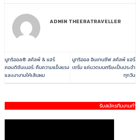
ADMIN THEERATRAVELLER
นูทริออล® สคัลพ์ & แฮร์
นูทริออล อินเทนซีฟ สคัลพ์ แฮร์
คอนดิชันเนอร์: คืนความแข็งแรง
เซรั่ม แค่นวดบนศรีษะเป็นประจำ
และเงางามให้เส้นผม
ทุกวัน
รับสมัครทีมงานทำตลาด นู สกิ