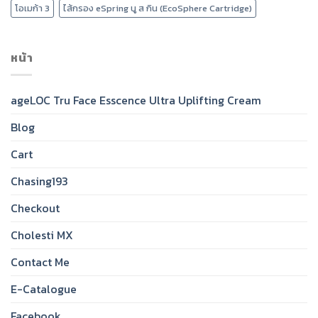
โอเมก้า 3
ไส้กรอง eSpring นู ส กิน (EcoSphere Cartridge)
หน้า
ageLOC Tru Face Esscence Ultra Uplifting Cream
Blog
Cart
Chasing193
Checkout
Cholesti MX
Contact Me
E-Catalogue
Facebook