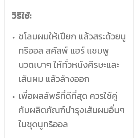
วิธีใช้:
ชโลมผมให้เปียก แล้วสระด้วยนู
ทริออล สคัลพ์ แฮร์ แชมพู
นวดเบาๆ ให้ทั่วหนังศีรษะและ
เส้นผม แล้วล้างออก
เพื่อผลลัพธ์ที่ดีที่สุด ควรใช้คู่
กับผลิตภัณฑ์บำรุงเส้นผมอื่นๆ
ในชุดนูทริออล