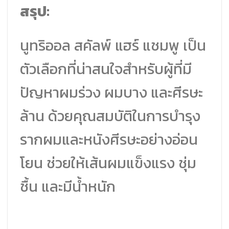
สรุป:
นูทริออล สคัลพ์ แฮร์ แชมพู เป็น
ตัวเลือกที่น่าสนใจสำหรับผู้ที่มี
ปัญหาผมร่วง ผมบาง และศีรษะ
ล้าน ด้วยคุณสมบัติในการบำรุง
รากผมและหนังศีรษะอย่างอ่อน
โยน ช่วยให้เส้นผมแข็งแรง ชุ่ม
ชื้น และมีน้ำหนัก