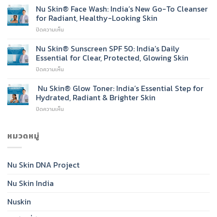
Skin®
Nu Skin® Face Wash: India’s New Go-To Cleanser
Light
for Radiant, Healthy-Looking Skin
Moisturising
บน
ปิดความเห็น
Cream
Nu
Skin®
Nu Skin® Sunscreen SPF 50: India’s Daily
Face
Essential for Clear, Protected, Glowing Skin
Wash:
บน
ปิดความเห็น
India’s
Nu
New
Skin®
Nu Skin® Glow Toner: India’s Essential Step for
Go-
Sunscreen
To
Hydrated, Radiant & Brighter Skin
SPF
Cleanser
บน
ปิดความเห็น
50:
for
Nu
India’s
Radiant,
Skin®
Daily
Healthy-
Glow
หมวดหมู่
Essential
Looking
Toner:
for
Skin
India’s
Clear,
Essential
Protected,
Nu Skin DNA Project
Step
Glowing
for
Skin
Nu Skin India
Hydrated,
Radiant
&
Nuskin
Brighter
Skin