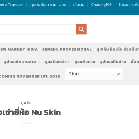
era Traveller
คุยกับพี่ธีระ ถาม-ตอบ
เริ่มต้น
Chasing193
โครงการเพื
EW MARKET INDIA
SERENU PROFESSIONAL
นู สกิน อินเดีย ร่วมทีม
อุปกรณ์ความงาม
ดูแลผิวหน้า
ดูแลผิวกาย
อุปกรณ์ในบ้าน
ขั้น
 COMING NOVEMBER 1ST, 2025
นูสกิน
งเช่ายี่ห้อ Nu Skin