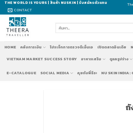
Skip
THE WORLD IS YOURS | สินค้า NUSKIN | รับสมัครตัวแทน
The
to
CONTACT
content
ค้นหา:
HOME
คลับการเงิน
โปรเจ็กการตรวจดีเอ็นเอ
เปิดตลาดอินเดีย
N
VIETNAM MARKET SUCCESS STORY
อาหารเสริม
ดูแลรูปร่าง
E-CATALOGUE
SOCIAL MEDIA
คุยกับพี่ธีระ
NU SKIN INDIA:
ถั