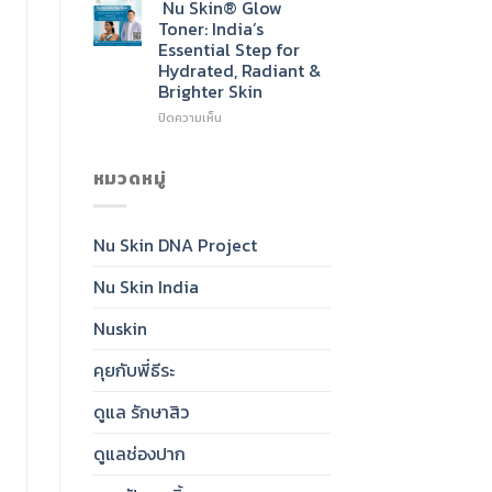
Skin®
Nu Skin® Glow
Radiant,
Sunscreen
Toner: India’s
Healthy-
SPF
Essential Step for
Looking
50:
Hydrated, Radiant &
Skin
India’s
Brighter Skin
Daily
Essential
บน
ปิดความเห็น
for
Nu
Clear,
Skin®
Protected,
Glow
หมวดหมู่
Glowing
Toner:
Skin
India’s
Essential
Nu Skin DNA Project
Step
for
Nu Skin India
Hydrated,
Radiant
&
Nuskin
Brighter
Skin
คุยกับพี่ธีระ
ดูแล รักษาสิว
ดูแลช่องปาก