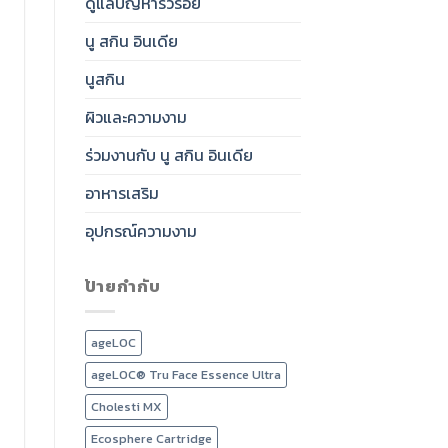
ดูแลปัญหาริ้วรอย
นู สกิน อินเดีย
นูสกิน
ผิวและความงาม
ร่วมงานกับ นู สกิน อินเดีย
อาหารเสริม
อุปกรณ์ความงาม
ป้ายกำกับ
ageLOC
ageLOC® Tru Face Essence Ultra
Cholesti MX
Ecosphere Cartridge