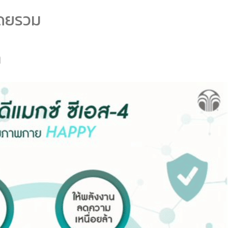
โดยรวม
ล