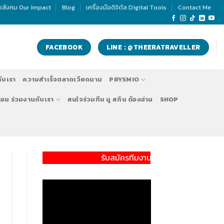
่อสังคม Our Impact
Blog
เครื่องมือดิจิตัล Digital Tools
Contact Me
FACEBOOK
LINE : @THEERATRAVELLER
กับเรา
ความสำเร็จตลาดเวียดนาม
PRYSMIO
ตอน ร่วมงานกับเรา
สนใจร่วมทีม นู สกิน ต้องอ่าน
SHOP
รับสมัครทีมงานทำตลาด นู สกิน ประเทศอินเดีย NU 