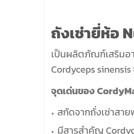
ถังเช่ายี่ห้อ
เป็นผลิตภัณฑ์เสริมอาห
Cordyceps sinensis ซ
จุดเด่นของ CordyM
สกัดจากถั่งเช่าสายพัน
มีสารสำคัญ Cordyc