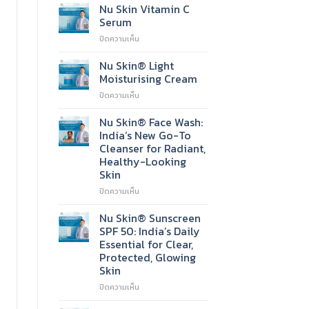
Nu Skin Vitamin C
Serum
บน
ปิดความเห็น
Nu
Skin
Nu Skin® Light
Vitamin
Moisturising Cream
C
บน
ปิดความเห็น
Serum
Nu
Skin®
Nu Skin® Face Wash:
Light
India’s New Go-To
Moisturising
Cleanser for Radiant,
Cream
Healthy-Looking
Skin
บน
ปิดความเห็น
Nu
Skin®
Nu Skin® Sunscreen
Face
SPF 50: India’s Daily
Wash:
Essential for Clear,
India’s
Protected, Glowing
New
Skin
Go-
To
บน
ปิดความเห็น
Cleanser
Nu
for