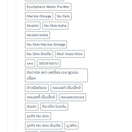
EcoSphere Water Purifier
Marine Omega
Nu Skin
Nuskin
Nu Skin India
Nuskin India
Nu Skin Marine Omega
Nu Skin อินเดีย
Red Yeast Rice
seo
SEOสายขาว
กัลวานิค สปา เฟเชี่ยล เจล สูตรเอ
จล็อค
ข้าวยีสต์แดง
คอเลสติ เอ็มเอ็กซ์
คอเลสตี้ เอ็มเอ็กซ์
คอเลสเตอรอล
ถังเช่า
ทีอาร์โก โปรตีน
ธุรกิจ Nu Skin
ธุรกิจ Nu Skin อินเดีย
นู สกิน