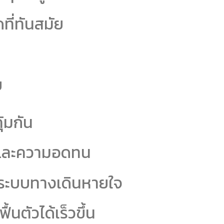
ที่ทันสมัย
ย
ุ้มกัน
น และความอดทน
ะระบบทางเดินหายใจ
ื้นตัวได้เร็วขึ้น