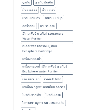
นูสกิน
นู สกิน อินเดีย
น้ำมันคริลล์
น้ำมันปลา
มารีน โอเมก้า
รสชานมไข่มุก
ลดริ้วรอย
อาหารเสริม
อีโคสเฟียร์ นู สกิน | EcoSphere
Water Purifier
อีโคสเฟียร์ ไส้กรอง นู สกิน
Ecosphere Cartridge:
เครื่องกรองน้ำ
เครื่องกรองน้ำ อีโคสเฟียร์ นู สกิน |
EcoSphere Water Purifier
เรด ยีสต์ ไรซ์
เวลสปา ไอโอ
เอจล็อค ทรูเฟซ เอสเซ็นซ์ อัลตร้า
โปรตีนจากพืช
โปรตีนเสริม
โอกาสทางธุรกิจ Nu Skin อินเดีย