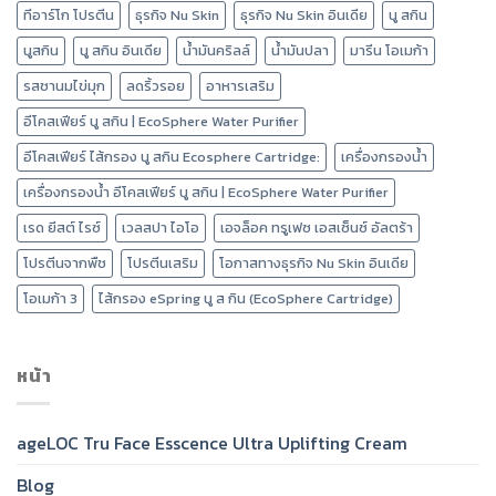
ทีอาร์โก โปรตีน
ธุรกิจ Nu Skin
ธุรกิจ Nu Skin อินเดีย
นู สกิน
นูสกิน
นู สกิน อินเดีย
น้ำมันคริลล์
น้ำมันปลา
มารีน โอเมก้า
รสชานมไข่มุก
ลดริ้วรอย
อาหารเสริม
อีโคสเฟียร์ นู สกิน | EcoSphere Water Purifier
อีโคสเฟียร์ ไส้กรอง นู สกิน Ecosphere Cartridge:
เครื่องกรองน้ำ
เครื่องกรองน้ำ อีโคสเฟียร์ นู สกิน | EcoSphere Water Purifier
เรด ยีสต์ ไรซ์
เวลสปา ไอโอ
เอจล็อค ทรูเฟซ เอสเซ็นซ์ อัลตร้า
โปรตีนจากพืช
โปรตีนเสริม
โอกาสทางธุรกิจ Nu Skin อินเดีย
โอเมก้า 3
ไส้กรอง eSpring นู ส กิน (EcoSphere Cartridge)
หน้า
ageLOC Tru Face Esscence Ultra Uplifting Cream
Blog