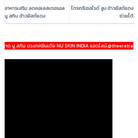
อาหารเสริม ลดคอเลสเตอรอล
ไตรกรีเซอไรด์ สูง ข้าวยีสต์แดง
นู สกิน ข้าวยีสต์แดง
ช่วยได้
 ประเทศอินเดีย NU SKIN INDIA แอดไลน์:@theeratraveller