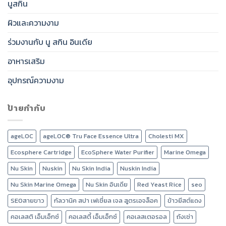
นูสกิน
ผิวและความงาม
ร่วมงานกับ นู สกิน อินเดีย
อาหารเสริม
อุปกรณ์ความงาม
ป้ายกำกับ
ageLOC
ageLOC® Tru Face Essence Ultra
Cholesti MX
Ecosphere Cartridge
EcoSphere Water Purifier
Marine Omega
Nu Skin
Nuskin
Nu Skin India
Nuskin India
Nu Skin Marine Omega
Nu Skin อินเดีย
Red Yeast Rice
seo
SEOสายขาว
กัลวานิค สปา เฟเชี่ยล เจล สูตรเอจล็อค
ข้าวยีสต์แดง
คอเลสติ เอ็มเอ็กซ์
คอเลสตี้ เอ็มเอ็กซ์
คอเลสเตอรอล
ถังเช่า