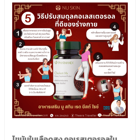
ไขมันในเลือดสูง คอเรสเตอรอลใน