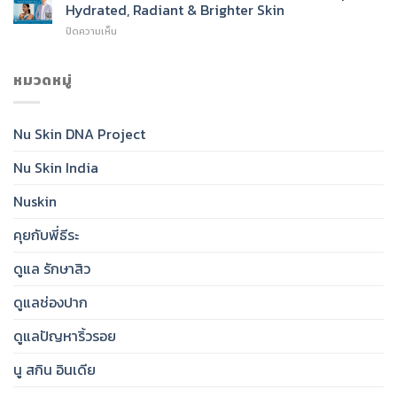
Sunscreen
To
Hydrated, Radiant & Brighter Skin
SPF
Cleanser
บน
ปิดความเห็น
50:
for
Nu
India’s
Radiant,
Skin®
Daily
Healthy-
Glow
หมวดหมู่
Essential
Looking
Toner:
for
Skin
India’s
Clear,
Essential
Protected,
Nu Skin DNA Project
Step
Glowing
for
Skin
Nu Skin India
Hydrated,
Radiant
&
Nuskin
Brighter
Skin
คุยกับพี่ธีระ
ดูแล รักษาสิว
ดูแลช่องปาก
ดูแลปัญหาริ้วรอย
นู สกิน อินเดีย