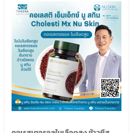
คอเรสเตอรอลในเลือดสูง ข้าวยีส