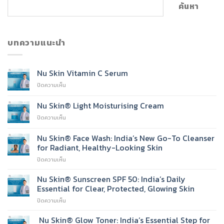
ค้นหา
บทความแนะนำ
Nu Skin Vitamin C Serum
บน
ปิดความเห็น
Nu
Skin
Nu Skin® Light Moisturising Cream
Vitamin
บน
ปิดความเห็น
C
Nu
Serum
Skin®
Nu Skin® Face Wash: India’s New Go-To Cleanser
Light
for Radiant, Healthy-Looking Skin
Moisturising
บน
ปิดความเห็น
Cream
Nu
Skin®
Nu Skin® Sunscreen SPF 50: India’s Daily
Face
Essential for Clear, Protected, Glowing Skin
Wash:
บน
ปิดความเห็น
India’s
Nu
New
Skin®
Nu Skin® Glow Toner: India’s Essential Step for
Go-