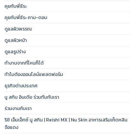
คุยกับพี่ธีระ
คุยกับพี่ธีระ ถาม-ตอบ
ดูแลผิวพรรณ
ดูแลผิวหน้า
ดูแลรูปร่าง
ทำงานจากที่ไหนก็ได้
ทำไมต้องออนไลน์แพลตฟอร์ม
ธุรกิจต่างประเทศ
นู สกิน อินเดีย ร่วมทีมกับเรา
ร่วมงานกับเรา
ริชิ เอ็มเอ็กซ์ นู สกิน | Reishi MX | Nu Skin อาหารเสริมเห็ดหลิน
จือแดง