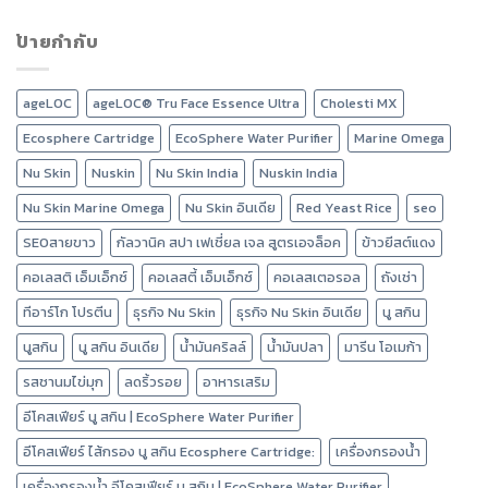
ป้ายกำกับ
ageLOC
ageLOC® Tru Face Essence Ultra
Cholesti MX
Ecosphere Cartridge
EcoSphere Water Purifier
Marine Omega
Nu Skin
Nuskin
Nu Skin India
Nuskin India
Nu Skin Marine Omega
Nu Skin อินเดีย
Red Yeast Rice
seo
SEOสายขาว
กัลวานิค สปา เฟเชี่ยล เจล สูตรเอจล็อค
ข้าวยีสต์แดง
คอเลสติ เอ็มเอ็กซ์
คอเลสตี้ เอ็มเอ็กซ์
คอเลสเตอรอล
ถังเช่า
ทีอาร์โก โปรตีน
ธุรกิจ Nu Skin
ธุรกิจ Nu Skin อินเดีย
นู สกิน
นูสกิน
นู สกิน อินเดีย
น้ำมันคริลล์
น้ำมันปลา
มารีน โอเมก้า
รสชานมไข่มุก
ลดริ้วรอย
อาหารเสริม
อีโคสเฟียร์ นู สกิน | EcoSphere Water Purifier
อีโคสเฟียร์ ไส้กรอง นู สกิน Ecosphere Cartridge:
เครื่องกรองน้ำ
เครื่องกรองน้ำ อีโคสเฟียร์ นู สกิน | EcoSphere Water Purifier