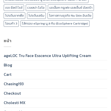
เรด ยีสต์ ไรซ์
เวลสปา ไอโอ
เอจล็อค ทรูเฟซ เอสเซ็นซ์ อัลตร้า
โปรตีนจากพืช
โปรตีนเสริม
โอกาสทางธุรกิจ Nu Skin อินเดีย
โอเมก้า 3
ไส้กรอง eSpring นู ส กิน (EcoSphere Cartridge)
หน้า
ageLOC Tru Face Esscence Ultra Uplifting Cream
Blog
Cart
Chasing193
Checkout
Cholesti MX