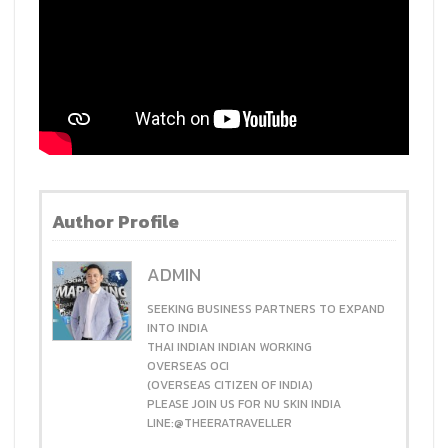
Author Profile
ADMIN
SEEKING BUSINESS PARTNERS TO EXPAND
INTO INDIA
THAI INDIAN INDIAN WORKING
OVERSEAS OCI
(OVERSEAS CITIZEN OF INDIA)
PLEASE JOIN US FOR NU SKIN INDIA
LINE:@THEERATRAVELLER