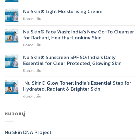
Nu
Skin
Nu Skin® Light Moisturising Cream
Vitamin
บน
ปิดความเห็น
C
Nu
Serum
Skin®
Nu Skin® Face Wash: India’s New Go-To Cleanser
Light
for Radiant, Healthy-Looking Skin
Moisturising
บน
ปิดความเห็น
Cream
Nu
Skin®
Nu Skin® Sunscreen SPF 50: India’s Daily
Face
Essential for Clear, Protected, Glowing Skin
Wash:
บน
ปิดความเห็น
India’s
Nu
New
Skin®
Nu Skin® Glow Toner: India’s Essential Step for
Go-
Sunscreen
To
Hydrated, Radiant & Brighter Skin
SPF
Cleanser
บน
ปิดความเห็น
50:
for
Nu
India’s
Radiant,
Skin®
Daily
Healthy-
Glow
หมวดหมู่
Essential
Looking
Toner:
for
Skin
India’s
Clear,
Essential
Protected,
Nu Skin DNA Project
Step
Glowing
for
Skin