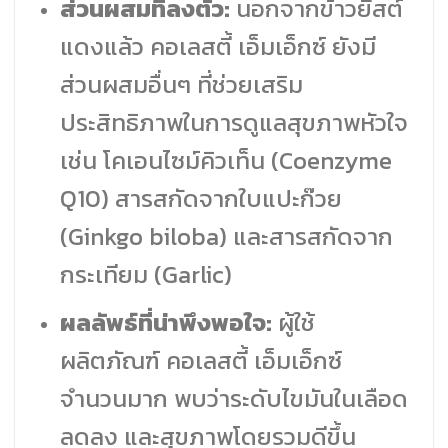
ส่วนผสมที่ลงตัว:
นอกจากข้าวยีสต์
แดงแล้ว คอเลสตี้ เอ็มเอ็กซ์ ยังมี
ส่วนผสมอื่นๆ ที่ช่วยเสริม
ประสิทธิภาพในการดูแลสุขภาพหัวใจ
เช่น โคเอนไซม์คิวเท็น (Coenzyme
Q10) สารสกัดจากใบแปะก๊วย
(Ginkgo biloba) และสารสกัดจาก
กระเทียม (Garlic)
ผลลัพธ์ที่น่าพึงพอใจ:
ผู้ใช้
ผลิตภัณฑ์ คอเลสตี้ เอ็มเอ็กซ์
จำนวนมาก พบว่าระดับไขมันในเลือด
ลดลง และสุขภาพโดยรวมดีขึ้น