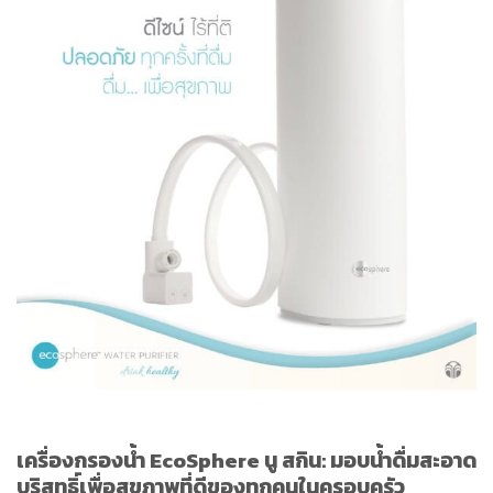
เครื่องกรองน้ำ EcoSphere นู สกิน: มอบน้ำดื่มสะอาด
บริสุทธิ์เพื่อสุขภาพที่ดีของทุกคนในครอบครัว