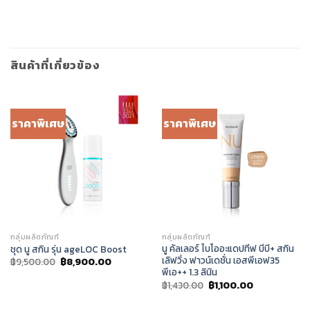
สินค้าที่เกี่ยวข้อง
ราคาพิเศษ
ราคาพิเศษ
กลุ่มผลิตภัณฑ์
กลุ่มผลิตภัณฑ์
นู คัลเลอร์ ไบโออะแดปทีฟ บีบี+ สกิน
ชุด นู สกิน รุ่น ageLOC Boost
เลิฟวิ่ง ฟาวน์เดชั่น เอสพีเอฟ35
Original
Current
฿
9,500.00
฿
8,900.00
price
price
พีเอ++ 1.3 ลินิน
was:
is:
Original
Current
฿
1,430.00
฿
1,100.00
฿9,500.00.
฿8,900.00.
price
price
was:
is: