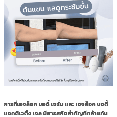
การที่เอจล็อค บอดี้ เซรั่ม และ เอจล็อค บอดี้
แอคติเวติ้ง เจล มีสารสกัดสำคัญที่คล้ายกัน