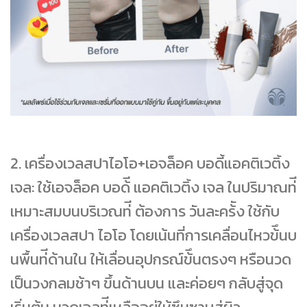
2.
เครื่องเวลสปาไอโอ+เอจล็อค บอดี้แอคติเวติ้ง
เจล: ใช้เอจล็อค บอด้ี แอคติเวติ้ง เจล ในปริมาณท่ี
เหมาะสมบนบริเวณท่ี ต้องการ วันละคร้ัง ใช้กับ
เครื่องเวลสปา ไอโอ โดยเน้นที่การเคลื่อนไหวข้ึนบ
นพื้นท่ีด้านใน ให้เลื่อนอุปกรณ์ข้ึนตรงๆ หรือนวด
เป็นวงกลมช้าๆ ขึ้นด้านบน และค่อยๆ กลับสู่จุด