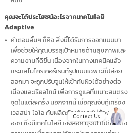
คุณจะได้ประโยชน์อะไรจากเทคโนโลยี
Facebook Messenge
Adaptive
Line
คำตอบสั้นๆ ก็คือ สิ่งนี้ได้รับการออกแบบมา
เพื่อช่วยให้คุณบรรลุเป้าหมายด้านสุขภาพและ
สั่งสินค้า
ความงามที่ดีขึ้น เนื่องจากในทางเทคนิคแล้ว
กระแสไมโครเคอร์เรนท์รูปแบบเฉพาะที่ปล่อย
Whatsapp
ออกมา จะถูกปรับจูนให้เข้ากับผิวได้อย่างต่อ
Contact Us
เนื่องและเรียลไทม์ เพื่อการดูแลที่เหมาะสมตรง
จุดในแต่ละครั้ง นอกจากนี้ เมื่อคุณจับคู่เครื่อง
เวลสปา ไอโอ กับผลิตภัณฑ์แบบไม่ต้องล้าง
Contact Us
ออก ซึ่งมีเทคโนโลยี เอจล็อค มุ่งเป้าไปที่ต้นต่อ