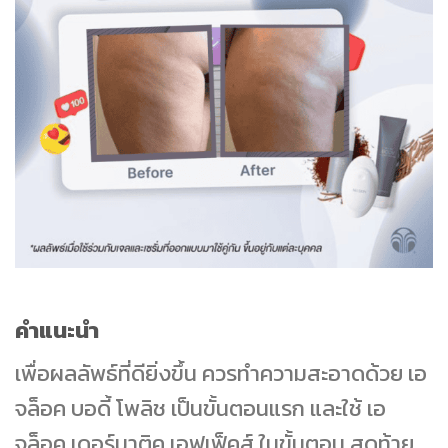
คำแนะนำ
เพื่อผลลัพธ์ที่ดียิ่งขึ้น ควรทําความสะอาดด้วย เอ
จล็อค บอดี้ โพลิช เป็นขั้นตอนแรก และใช้ เอ
จล็อค เดอร์มาติค เอฟเฟ็คส์ ในขั้นตอน สุดท้าย