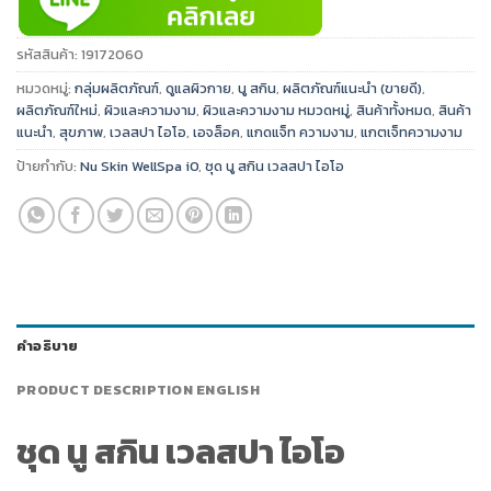
รหัสสินค้า:
19172060
หมวดหมู่:
กลุ่มผลิตภัณฑ์
,
ดูแลผิวกาย
,
นู สกิน
,
ผลิตภัณฑ์แนะนำ (ขายดี)
,
ผลิตภัณฑ์ใหม่
,
ผิวและความงาม
,
ผิวและความงาม หมวดหมู่
,
สินค้าทั้งหมด
,
สินค้า
แนะนำ
,
สุขภาพ
,
เวลสปา ไอโอ
,
เอจล็อค
,
แกดแจ็ท ความงาม
,
แกตเจ็ทความงาม
ป้ายกำกับ:
Nu Skin WellSpa iO
,
ชุด นู สกิน เวลสปา ไอโอ
คำอธิบาย
PRODUCT DESCRIPTION ENGLISH
ชุด นู สกิน เวลสปา ไอโอ