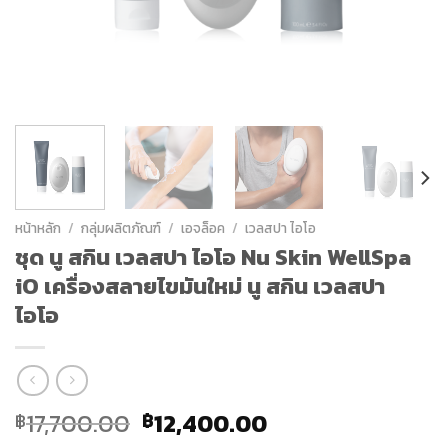
หน้าหลัก
/
กลุ่มผลิตภัณฑ์
/
เอจล็อค
/
เวลสปา ไอโอ
ชุด นู สกิน เวลสปา ไอโอ Nu Skin WellSpa
iO เครื่องสลายไขมันใหม่ นู สกิน เวลสปา
ไอโอ
Original
Current
17,700.00
12,400.00
฿
฿
price
price