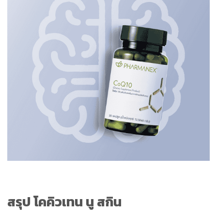
สรุป โคคิวเทน นู สกิน