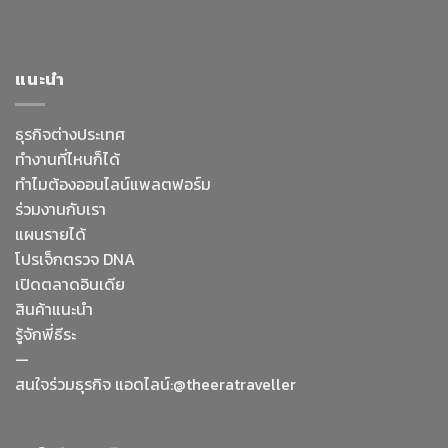
แนะนำ
ธุรกิจต่างประเทศ
ทำงานที่ไหนก็ได้
ทำไมต้องออนไลน์
แพลตฟอร์ม
ร่วมงานกับเรา
แผนรายได้
โปรเจ็กตรวจ DNA
เปิดตลาดอินเดีย
สินค้าแนะนำ
รู้จักพี่ธีระ
—
Facebook Messenge
สนใจร่วมธุรกิจ แอดไลน์:@theeratraveller
Line