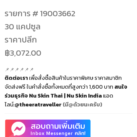
฿3,072.00.
฿2,150.00.
รายการ # 19003662
30 แคปซูล
ราคาปลีก
฿3,072.00
📌📌📌📌📌📌
ติดต่อเรา
เพื่อสั่งซื้อสินค้าในราคาพิเศษ ราคาสมาชิก
จัดส่งฟรี
ในคำสั่งซื้อทั้งหมดที่สูงกว่า 1,600 บาท
สนใจ
ร่วมธุรกิจ
Nu Skin Thai | Nu Skin India
แอด
ไลน์:
@theeratraveller
(มี@ด้วยนะครับ)