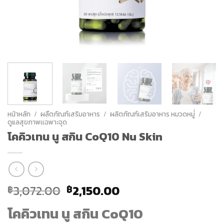
หน้าหลัก
/
ผลืตภัณฑ์เสริมอาหาร
/
ผลิตภัณฑ์เสริมอาหาร หมวดหมู่่
/
ดูแลสุขภาพเเฉพาะจุด
โคคิวเทน นู สกิน CoQ10 Nu Skin
Original
Current
3,072.00
2,150.00
฿
฿
price
price
โคคิวเทน นู สกิน CoQ10
was:
is: