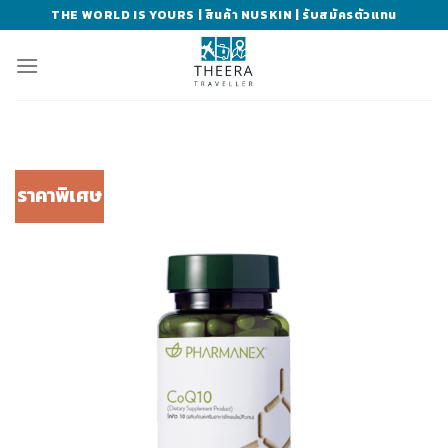
Skip
THE WORLD IS YOURS | สินค้า NUSKIN | รับสมัครตัวแทน
to
content
ราคาพิเศษ