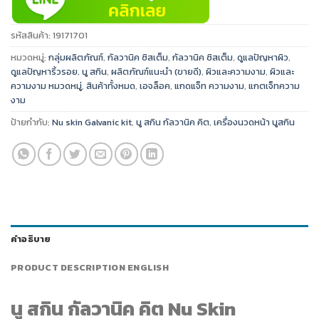
รหัสสินค้า:
19171701
หมวดหมู่:
กลุ่มผลิตภัณฑ์
,
กัลวานิค ซิสเต็ม
,
กัลวานิค ซิสเต็ม
,
ดูแลปัญหาผิว
,
ดูแลปัญหาริ้วรอย
,
นู สกิน
,
ผลิตภัณฑ์แนะนำ (ขายดี)
,
ผิวและความงาม
,
ผิวและ
ความงาม หมวดหมู่
,
สินค้าทั้งหมด
,
เอจล็อค
,
แกดแจ็ท ความงาม
,
แกตเจ็ทความ
งาม
ป้ายกำกับ:
Nu skin Galvanic kit
,
นู สกิน กัลวานิค คิต
,
เครื่องนวดหน้า นูสกิน
คำอธิบาย
PRODUCT DESCRIPTION ENGLISH
นู สกิน กัลวานิค คิต Nu Skin