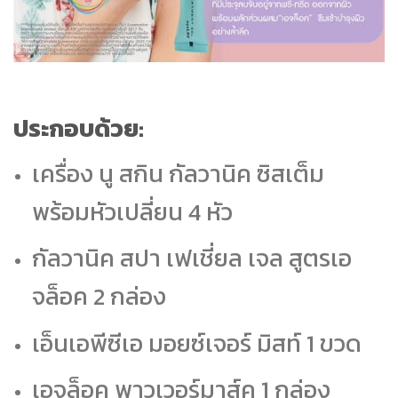
ประกอบด้วย:
เครื่อง นู สกิน กัลวานิค ซิสเต็ม
พร้อมหัวเปลี่ยน 4 หัว
กัลวานิค สปา เฟเชี่ยล เจล สูตรเอ
จล็อค 2 กล่อง
เอ็นเอพีซีเอ มอยซ์เจอร์ มิสท์ 1 ขวด
เอจล็อค พาวเวอร์มาส์ค 1 กล่อง