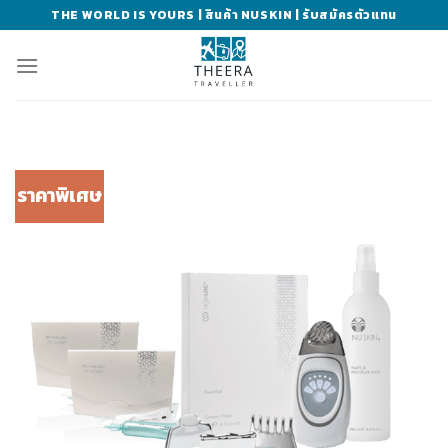
Skip
THE WORLD IS YOURS | สินค้า NUSKIN | รับสมัครตัวแทน
to
content
ราคาพิเศษ