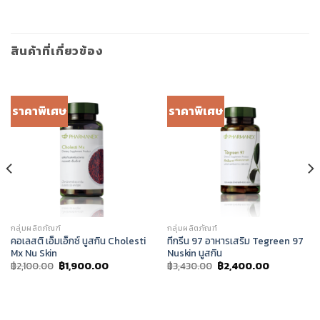
สินค้าที่เกี่ยวข้อง
ราคาพิเศษ
ราคาพิเศษ
กลุ่มผลิตภัณฑ์
กลุ่มผลิตภัณฑ์
คอเลสติ เอ็มเอ็กซ์ นูสกิน Cholesti
ทีกรีน 97 อาหารเสริม Tegreen 97
Mx Nu Skin
Nuskin นูสกิน
Original
Current
Original
Current
฿
2,100.00
฿
1,900.00
฿
3,430.00
฿
2,400.00
price
price
price
price
was:
is:
was:
is:
฿2,100.00.
฿1,900.00.
฿3,430.00.
฿2,400.00.