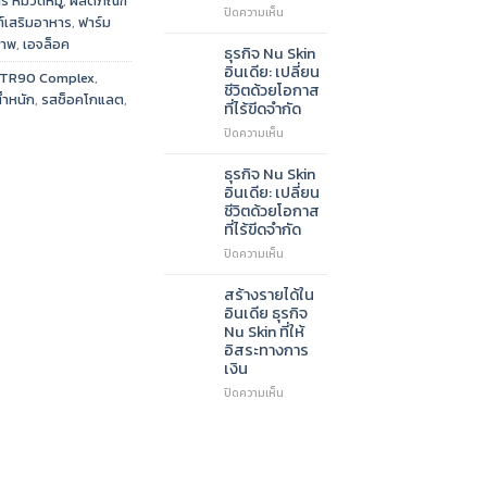
ร หมวดหมู่่
,
ผลิตภัณฑ์
บน
ปิดความเห็น
สำหรับ
์เสริมอาหาร
,
ฟาร์ม
ร่วม
นัก
ภาพ
,
เอจล็อค
ธุรกิจ
ลงทุน
ธุรกิจ Nu Skin
Nu
ที่
อินเดีย: เปลี่ยน
TR90 Complex
,
Skin:
มอง
ชีวิตด้วยโอกาส
้ำหนัก
,
รสช็อคโกแลต
,
ทำไม
หา
ที่ไร้ขีดจำกัด
ถึง
ตลาด
บน
ปิดความเห็น
ควร
ใหม่
ธุรกิจ
เป็น
Nu
พาร์
ธุรกิจ Nu Skin
Skin
ท
อินเดีย: เปลี่ยน
อินเดีย:
เนอ
ชีวิตด้วยโอกาส
เปลี่ยน
ร์
ที่ไร้ขีดจำกัด
ชีวิต
กับ
บน
ปิดความเห็น
ด้วย
เรา
ธุรกิจ
โอกาส
Nu
ที่
สร้างรายได้ใน
Skin
ไร้
อินเดีย ธุรกิจ
อินเดีย:
ขีด
Nu Skin ที่ให้
เปลี่ยน
จำกัด
อิสระทางการ
ชีวิต
เงิน
ด้วย
โอกาส
บน
ปิดความเห็น
ที่
สร้าง
ไร้
ราย
ขีด
ได้
จำกัด
ใน
อินเดีย