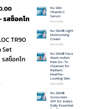
al
Current
0.00
Nu Skin
Vitamin C
price
Serum
 – รสช็อคโก
is:
บน
ปิดความเห็น
0.00.
฿18,850.00.
Nu
Skin
Nu Skin® Light
Vitamin
Moisturising
C
LOC TR90
Cream
Serum
บน
ปิดความเห็น
 Set
Nu
Skin®
Nu Skin® Face
Light
 รสช็อคโก
Wash: India’s
Moisturising
New Go-To
Cream
Cleanser for
Radiant,
Healthy-
Looking Skin
5
บน
ปิดความเห็น
Nu
Skin®
Nu Skin®
Face
Sunscreen
Wash:
SPF 50: India’s
India’s
Daily Essential
New