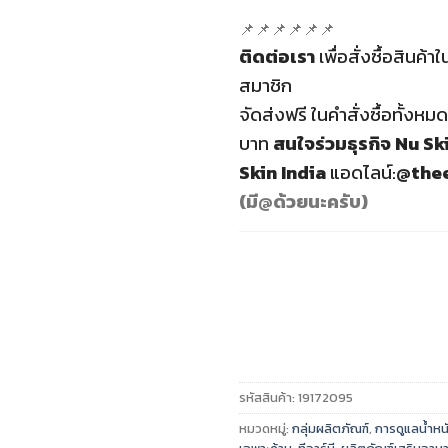
📌📌📌📌📌📌
ติดต่อเรา
เพื่อสั่งซื้อสินค้
สมาชิก
จัดส่งฟรี
ในคำสั่งซื้อทั้งหมด
บาท
สนใจร่วมธุรกิจ
Nu Ski
Skin India
แอดไลน์:
@thee
(มี@ด้วยนะครับ)
รหัสสินค้า:
19172095
หมวดหมู่:
กลุ่มผลิตภัณฑ์
,
การดูแลน้ำหน