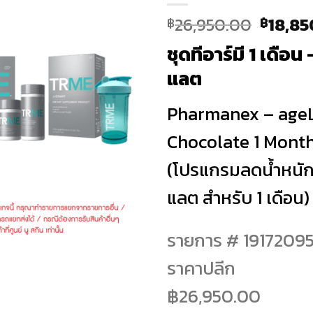
Origin
26,950.00
18,85
฿
฿
price
ชุดทีอาร์มี 1 เดือน
was:
฿26,95
แลต
Pharmanex – age
Chocolate 1 Month
(โปรแกรมลดน้ำหนัก
แลต สำหรับ 1 เดือน)
รายการ # 1917209
ราคาปลีก
฿26,950.00