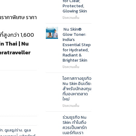
for Clear,
Go-
Protected,
To
Glowing Skin
Cleanser
าในราคาพิเศษ ราคา
for
บน
ปิดความเห็น
Radiant,
Nu
Healthy-
Skin®
Nu Skin®
Looking
Sunscreen
ที่สูงกว่า 1,600
Glow Toner:
Skin
SPF
India’s
n Thai | Nu
50:
Essential Step
India’s
for Hydrated,
ratraveller
Daily
Radiant &
Essential
Brighter Skin
for
Clear,
บน
ปิดความเห็น
Protected,
Nu
Glowing
Skin®
โอกาสทางธุรกิจ
Skin
Glow
Nu Skin อินเดีย:
Toner:
สำหรับนักลงทุน
India’s
ที่มองหาตลาด
Essential
ใหม่
Step
for
บน
ปิดความเห็น
Hydrated,
โอกาส
Radiant
ทาง
ร่วมธุรกิจ Nu
&
ธุรกิจ
Skin: ทำไมถึง
Brighter
Nu
ควรเป็นพาร์ท
ัก
,
ดูแลรูปร่าง
,
ดูแล
Skin
Skin
เนอร์กับเรา
อินเดีย: