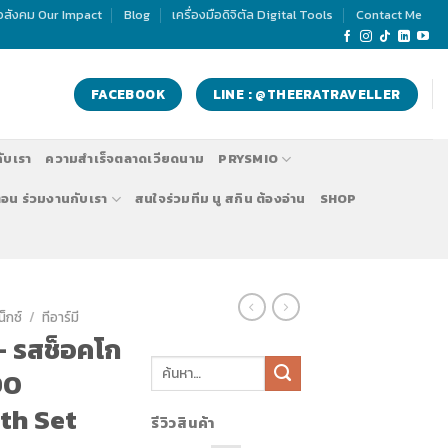
่อสังคม Our Impact
Blog
เครื่องมือดิจิตัล Digital Tools
Contact Me
FACEBOOK
LINE : @THEERATRAVELLER
กับเรา
ความสำเร็จตลาดเวียดนาม
PRYSMIO
ตอน ร่วมงานกับเรา
สนใจร่วมทีม นู สกิน ต้องอ่าน
SHOP
น็กซ์
/
ทีอาร์มี
 – รสช็อคโก
90
th Set
รีวิวสินค้า