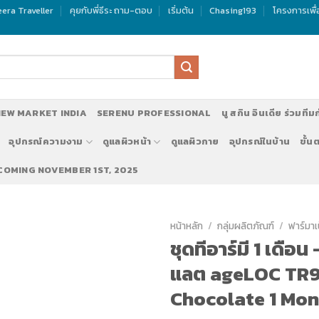
era Traveller
คุยกับพี่ธีระ ถาม-ตอบ
เริ่มต้น
Chasing193
โครงการเพื
EW MARKET INDIA
SERENU PROFESSIONAL
นู สกิน อินเดีย ร่วมทีม
อุปกรณ์ความงาม
ดูแลผิวหน้า
ดูแลผิวกาย
อุปกรณ์ในบ้าน
ขั้น
 COMING NOVEMBER 1ST, 2025
หน้าหลัก
/
กลุ่มผลิตภัณฑ์
/
ฟาร์มาเ
ชุดทีอาร์มี 1 เดือน
แลต ageLOC TR
Chocolate 1 Mon