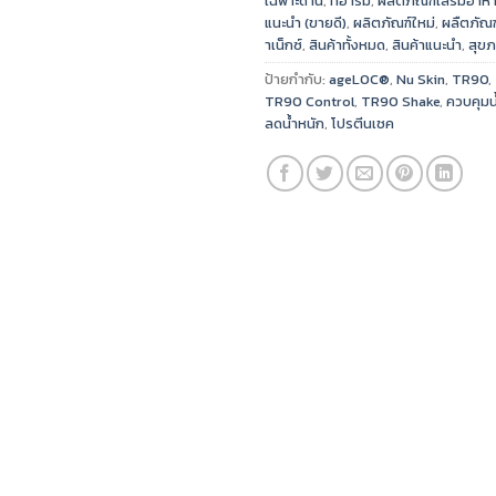
เฉพาะด้าน
,
ทีอาร์มี
,
ผลิตภัณฑ์เสริมอาหา
แนะนำ (ขายดี)
,
ผลิตภัณฑ์ใหม่
,
ผลืตภัณฑ
าเน็กซ์
,
สินค้าทั้งหมด
,
สินค้าแนะนำ
,
สุข
ป้ายกำกับ:
ageLOC®
,
Nu Skin
,
TR90
,
TR90 Control
,
TR90 Shake
,
ควบคุมน
ลดน้ำหนัก
,
โปรตีนเชค