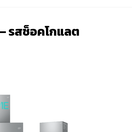
อน – รสช็อคโกแลต