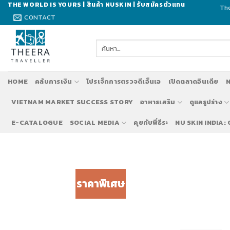
Skip
THE WORLD IS YOURS | สินค้า NUSKIN | รับสมัครตัวแทน
The
to
CONTACT
content
ค้นหา:
HOME
คลับการเงิน
โปรเจ็กการตรวจดีเอ็นเอ
เปิดตลาดอินเดีย
N
VIETNAM MARKET SUCCESS STORY
อาหารเสริม
ดูแลรูปร่าง
E-CATALOGUE
SOCIAL MEDIA
คุยกับพี่ธีระ
NU SKIN INDIA:
ราคาพิเศษ